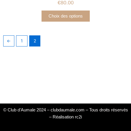
€
80.00
variations.
Les
Choix des options
options
peuvent
être
choisies
←
1
2
sur
la
page
du
produit
© Club d’Aumale 2024 – clubdaumale.com – Tous droits réservés
–
Réalisation rc2i