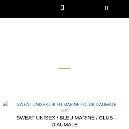
Menu
Aller
au
contenu
SHOP THREE
COLUMNS
Ce
pulls
produit
SWEAT UNISEX / BLEU MARINE / CLUB
a
D’AUMALE
plusieurs