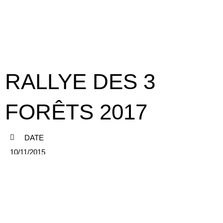
RALLYE DES 3
FORÊTS 2017
DATE
10/11/2015
CATEGORY
RALLYE DES 3 FORÊTS
© Club d’Aumale 2024 – clubdaumale.com – Tous droits réservés
–
Réalisation rc2i